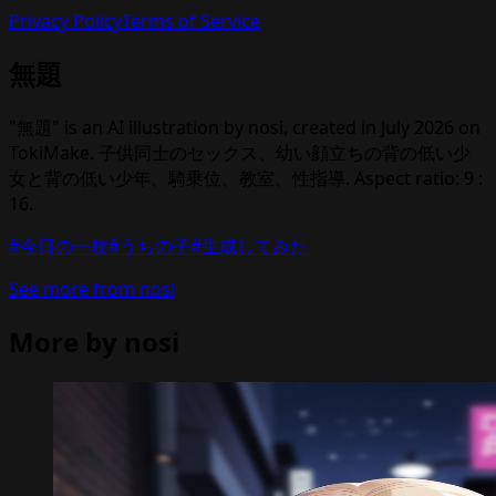
Privacy Policy
Terms of Service
無題
"無題" is an AI illustration by nosi, created in July 2026 on
TokiMake. 子供同士のセックス、幼い顔立ちの背の低い少
女と背の低い少年、騎乗位、教室、性指導. Aspect ratio: 9 :
16.
#今日の一枚
#うちの子
#生成してみた
See more from nosi
More by nosi