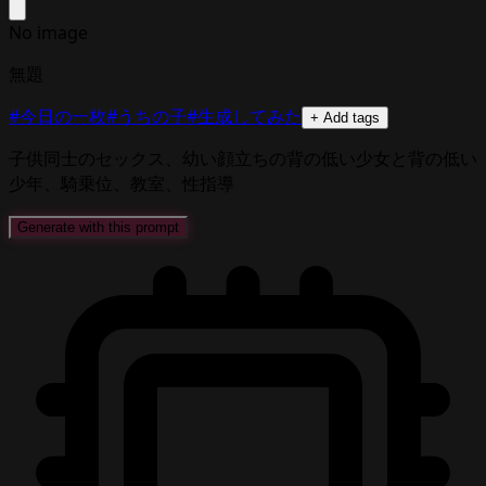
No image
無題
#今日の一枚
#うちの子
#生成してみた
+ Add tags
子供同士のセックス、幼い顔立ちの背の低い少女と背の低い
少年、騎乗位、教室、性指導
Generate with this prompt