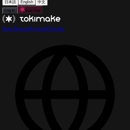
日本語
English
中文
Log in
Start free
Illust.
Manga
Pricing
AI Studio