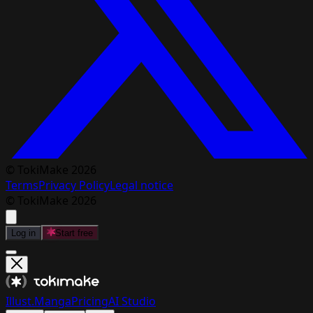
© TokiMake 2026
Terms
Privacy Policy
Legal notice
© TokiMake 2026
Log in
Start free
Illust.
Manga
Pricing
AI Studio