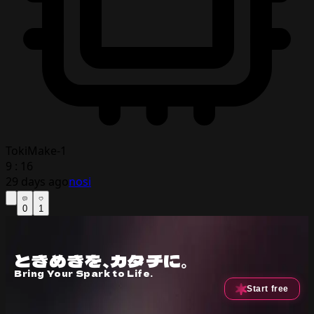
TokiMake-1
9 : 16
29 days ago
nosi
0
1
ときめきを、カタチに。
Bring Your Spark to Life.
Start free