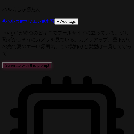
ハルカしか勝たん
#ハルカ
#ホウエン
#水着
+ Add tags
image1が赤色のビキニでプールサイドに立っている。少し
恥ずかしそうにカメラを見ている。カメラアップ。昼下がり
の光で夏のエモい雰囲気。この髪飾りと髪型は一貫して守っ
て
Generate with this prompt