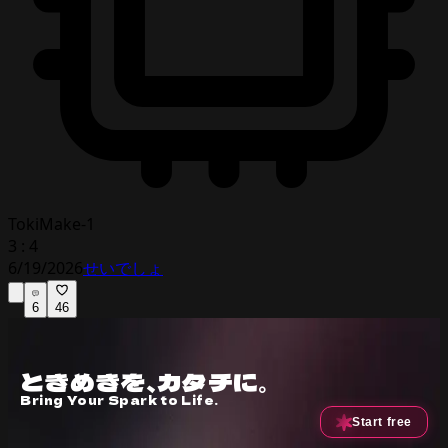
TokiMake-1
3 : 4
6/19/2026
せいでしょ
6
46
ときめきを、カタチに。
Bring Your Spark to Life.
Start free