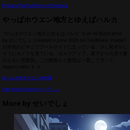
Privacy Policy
Terms of Service
やっぱホウエン地方とゆえばハルカ
"やっぱホウエン地方とゆえばハルカ" is an AI illustration
by せいでしょ, created in June 2026 on TokiMake. image1
が赤色のビキニでプールサイドに立っている。少し恥ずかし
そうにカメラを見ている。カメラアップ。昼下がりの光で夏
のエモい雰囲気。この髪飾りと髪型は一貫して守って.
Aspect ratio: 3 : 4.
#ハルカ
#ホウエン
#水着
See more from せいでしょ
More by せいでしょ