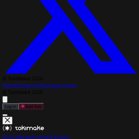
© TokiMake 2026
Terms
Privacy Policy
Legal notice
© TokiMake 2026
Log in
Start free
Illust.
Manga
Pricing
AI Studio