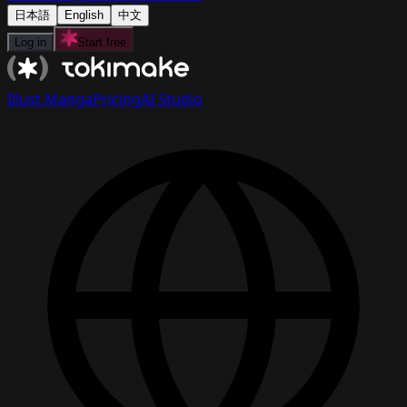
日本語
English
中文
Log in
Start free
Illust.
Manga
Pricing
AI Studio