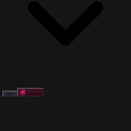
Log in
Start free