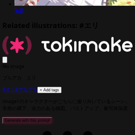
無題
Related illustrations: #エリ
No image
ブルアカ エリ
#エリ
#ブルアカ
+ Add tags
image1のキャラクターがこちらに振り向いているシーン、
学校の廊下、迫力のある構図、バストアップ、被写体深度
Generate with this prompt