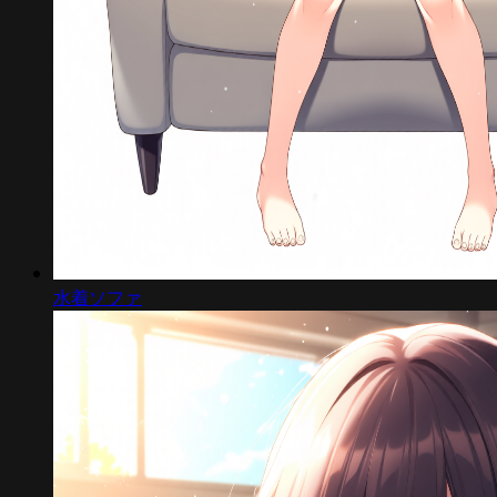
水着ソファ