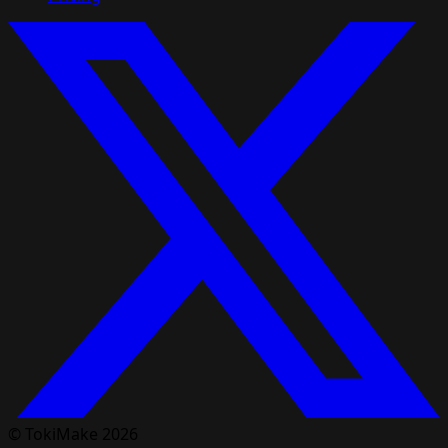
© TokiMake 2026