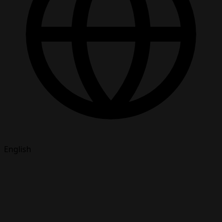
English