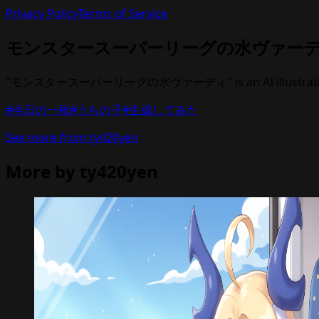
Privacy Policy
Terms of Service
モンスタースーパーリーグの水ヴァー
"モンスタースーパーリーグの水ヴァーディ" is an AI illustration b
#今日の一枚
#うちの子
#生成してみた
See more from ty420yen
More by ty420yen