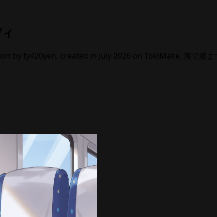
ディ
y ty420yen, created in July 2026 on TokiMake. 海